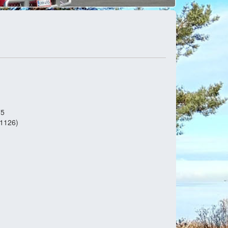
75
91126)