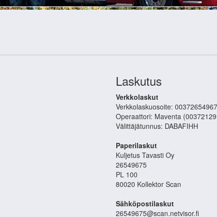
Laskutus
Verkkolaskut
Verkkolaskuosoite: 0037265496
Operaattori: Maventa (0037212
Välittäjätunnus: DABAFIHH
Paperilaskut
Kuljetus Tavasti Oy
26549675
PL 100
80020 Kollektor Scan
Sähköpostilaskut
26549675@scan.netvisor.fi